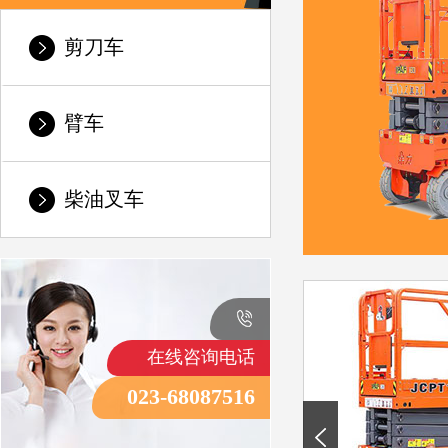
剪刀车
臂车
柴油叉车
在线咨询电话
023-68087516